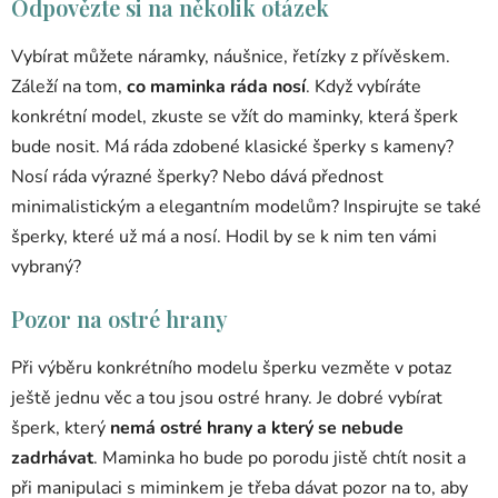
Odpovězte si na několik otázek
Vybírat můžete náramky, náušnice, řetízky z přívěskem.
Záleží na tom,
co maminka ráda nosí
. Když vybíráte
konkrétní model, zkuste se vžít do maminky, která šperk
bude nosit. Má ráda zdobené klasické šperky s kameny?
Nosí ráda výrazné šperky? Nebo dává přednost
minimalistickým a elegantním modelům? Inspirujte se také
šperky, které už má a nosí. Hodil by se k nim ten vámi
vybraný?
Pozor na ostré hrany
Při výběru konkrétního modelu šperku vezměte v potaz
ještě jednu věc a tou jsou ostré hrany. Je dobré vybírat
šperk, který
nemá ostré hrany a který se nebude
zadrhávat
. Maminka ho bude po porodu jistě chtít nosit a
při manipulaci s miminkem je třeba dávat pozor na to, aby