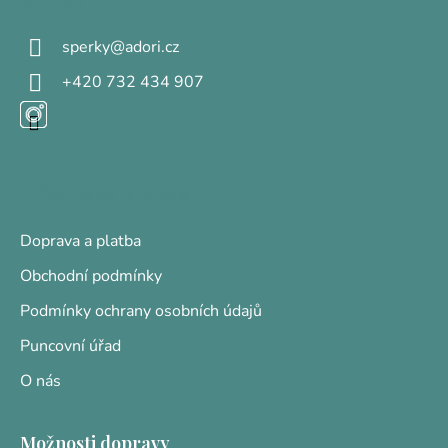
Kontakt
t
sperky
@
adori.cz
í
+420 732 434 907
Informace pro vás
Doprava a platba
Obchodní podmínky
Podmínky ochrany osobních údajů
Puncovní úřad
O nás
Možnosti dopravy