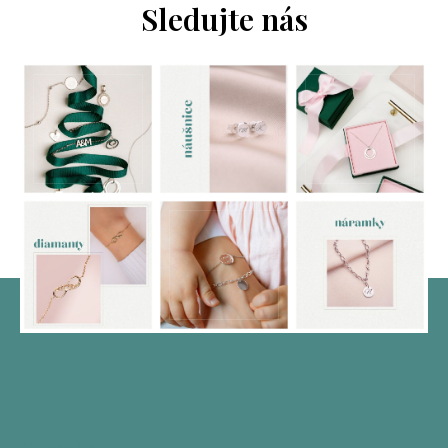
Sledujte nás
Z
á
p
a