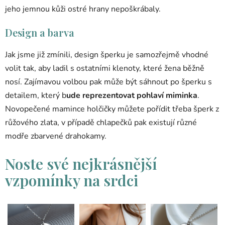
jeho jemnou kůži ostré hrany nepoškrábaly.
Design a barva
Jak jsme již zmínili, design šperku je samozřejmě vhodné
volit tak, aby ladil s ostatními klenoty, které žena běžně
nosí. Zajímavou volbou pak může být sáhnout po šperku s
detailem, který b
ude reprezentovat pohlaví miminka
.
Novopečené mamince holčičky můžete pořídit třeba šperk z
růžového zlata, v případě chlapečků pak existují různé
modře zbarvené drahokamy.
Noste své nejkrásnější
vzpomínky na srdci