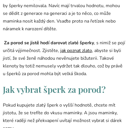
by šperky nemilovala. Navíc mají trvalou hodnotu, mohou
se dědit z generace na generaci a je to něco, co může
maminka nosit každý den. Vsaďte proto na řetízek nebo
náramek k narození dítěte.
Za porod se jistě hodí darovat zlaté šperky
, s nimiž se pojí
určitá výjimečnost. Zjistěte,
jak poznat zlato
, abyste si byli
jistí, že své ženě náhodou nevěnujete bižuterii. Takové
klenoty by totiž nemusely vydržet tak dlouho, což by právě
u šperků za porod mohla být velká škoda.
Jak vybrat šperk za porod?
Pokud kupujete zlatý šperk o vyšší hodnotě, chcete mít
jistotu, že se trefíte do vkusu maminky. A jsou maminky,
které raději než překvapení uvítají možnost vybrat si dárek