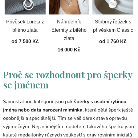
Přívěsek Loreta z
Náhrdelník
Stříbrný řetízek s
bílého zlata
Eternity z bílého
přívěskem Classic
zlata
od 7 500 Kč
od 1 760 Kč
16 000 Kč
Proč se rozhodnout pro šperky
se jménem
Samostatnou kategorií jsou pak
šperky s osobní rytinou
jména nebo data narození miminka
, která dělá šperk ještě
osobnější a speciálnější. Tím se váš dárek stává opravdu
výjimečným. Nejznámějším modelem takového šperku jsou
kulaté medailonky různých velikostí s gravírováním iniciálů