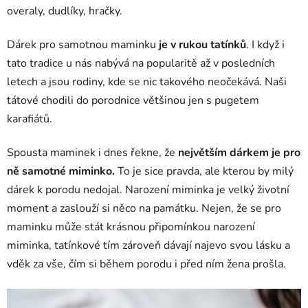
overaly, dudlíky, hračky.
Dárek pro samotnou maminku
je v rukou tatínků
. I když i
tato tradice u nás nabývá na popularitě až v posledních
letech a jsou rodiny, kde se nic takového neočekává. Naši
tátové chodili do porodnice většinou jen s pugetem
karafiátů.
Spousta maminek i dnes řekne, že
největším dárkem je pro
ně samotné miminko.
To je sice pravda, ale kterou by milý
dárek k porodu nedojal. Narození miminka je velký životní
moment a zaslouží si něco na památku. Nejen, že se pro
maminku může stát krásnou připomínkou narození
miminka, tatínkové tím zároveň dávají najevo svou lásku a
vděk za vše, čím si během porodu i před ním žena prošla.