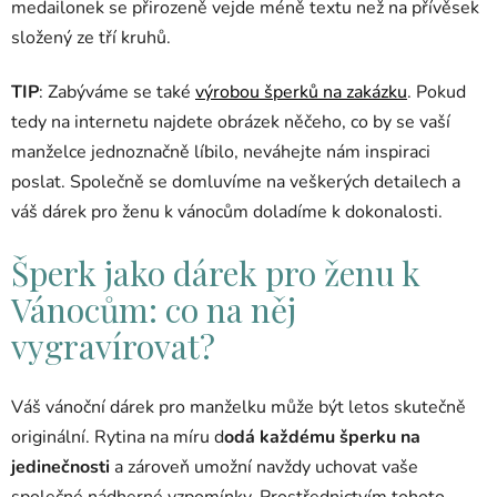
medailonek se přirozeně vejde méně textu než na přívěsek
složený ze tří kruhů.
TIP
: Zabýváme se také
výrobou šperků na zakázku
. Pokud
tedy na internetu najdete obrázek něčeho, co by se vaší
manželce jednoznačně líbilo, neváhejte nám inspiraci
poslat. Společně se domluvíme na veškerých detailech a
váš dárek pro ženu k vánocům doladíme k dokonalosti.
Šperk jako dárek pro ženu k
Vánocům: co na něj
vygravírovat?
Váš vánoční dárek pro manželku může být letos skutečně
originální. Rytina na míru d
odá každému šperku na
jedinečnosti
a zároveň umožní navždy uchovat vaše
společné nádherné vzpomínky. Prostřednictvím tohoto