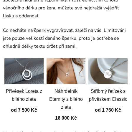
vánočního dárku pro ženu můžete své nejdražší vyjádřit
lásku a oddanost.
Co necháte na šperk vygravírovat, záleží na vás. Limitováni
jste pouze velikostí daného šperku, proto je potřeba se
ohledně délky textu držet při zemi.
Přívěsek Loreta z
Náhrdelník
Stříbrný řetízek s
bílého zlata
Eternity z bílého
přívěskem Classic
zlata
od 7 500 Kč
od 1 760 Kč
16 000 Kč