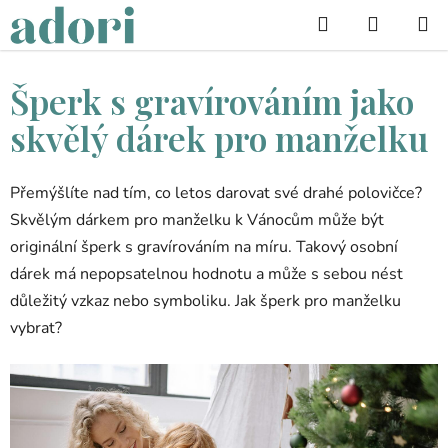
Přejít
Hledat
na
obsah
Šperk s gravírováním jako
skvělý dárek pro manželku
Přemýšlíte nad tím, co letos darovat své drahé polovičce?
Skvělým dárkem pro manželku k Vánocům může být
originální šperk s gravírováním na míru. Takový osobní
dárek má nepopsatelnou hodnotu a může s sebou nést
důležitý vzkaz nebo symboliku. Jak šperk pro manželku
vybrat?