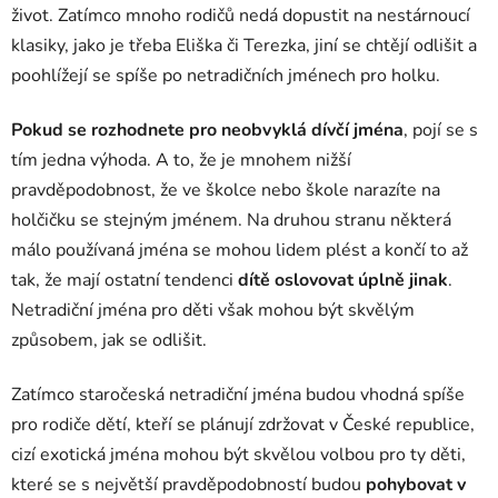
život. Zatímco mnoho rodičů nedá dopustit na nestárnoucí
klasiky, jako je třeba Eliška či Terezka, jiní se chtějí odlišit a
poohlížejí se spíše po netradičních jménech pro holku.
Pokud se rozhodnete pro neobvyklá dívčí jména
, pojí se s
tím jedna výhoda. A to, že je mnohem nižší
pravděpodobnost, že ve školce nebo škole narazíte na
holčičku se stejným jménem. Na druhou stranu některá
málo používaná jména se mohou lidem plést a končí to až
tak, že mají ostatní tendenci
dítě oslovovat úplně jinak
.
Netradiční jména pro děti však mohou být skvělým
způsobem, jak se odlišit.
Zatímco staročeská netradiční jména budou vhodná spíše
pro rodiče dětí, kteří se plánují zdržovat v České republice,
cizí exotická jména mohou být skvělou volbou pro ty děti,
které se s největší pravděpodobností budou
pohybovat v