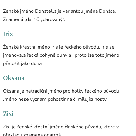
Ženské jméno Donatella je variantou jména Donáta.
Znamená „dar“ či „darovaný“.
Iris
Ženské křestní jméno Iris je řeckého původu. Iris se
jmenovala řecká bohyně duhy a i proto lze toto jméno
přeložit jako duha.
Oksana
Oksana je netradiční jméno pro holky řeckého původu.
Jméno nese význam pohostinná či milující hosty.
Zixi
Zixi je ženské křestní jméno čínského původu, které v
překladu znamená opatrná.