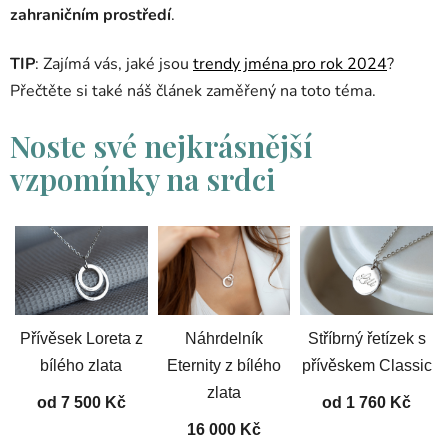
zahraničním prostředí
.
TIP
: Zajímá vás, jaké jsou
trendy jména pro rok 2024
?
Přečtěte si také náš článek zaměřený na toto téma.
Noste své nejkrásnější
vzpomínky na srdci
Přívěsek Loreta z
Náhrdelník
Stříbrný řetízek s
bílého zlata
Eternity z bílého
přívěskem Classic
zlata
od 7 500 Kč
od 1 760 Kč
16 000 Kč