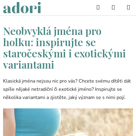
Přejít
Hledat
na
obsah
Neobvyklá jména pro
holku: inspirujte se
staročeskými i exotickými
variantami
Klasická jména nejsou nic pro vás? Chcete svému dítěti dát
spíše nějaké netradiční či exotické jméno? Inspirujte se
několika variantami a zjistěte, jaký význam se s nimi pojí.