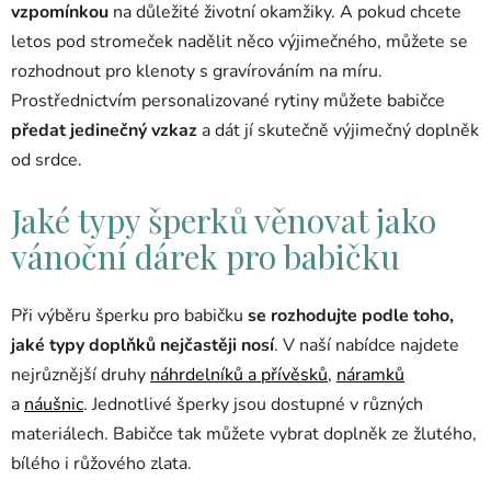
vzpomínkou
na důležité životní okamžiky. A pokud chcete
letos pod stromeček nadělit něco výjimečného, můžete se
rozhodnout pro klenoty s gravírováním na míru.
Prostřednictvím personalizované rytiny můžete babičce
předat jedinečný vzkaz
a dát jí skutečně výjimečný doplněk
od srdce.
Jaké typy šperků věnovat jako
vánoční dárek pro babičku
Při výběru šperku pro babičku
se rozhodujte podle toho,
jaké typy doplňků nejčastěji nosí
. V naší nabídce najdete
nejrůznější druhy
náhrdelníků a přívěsků
,
náramků
a
náušnic
. Jednotlivé šperky jsou dostupné v různých
materiálech. Babičce tak můžete vybrat doplněk ze žlutého,
bílého i růžového zlata.