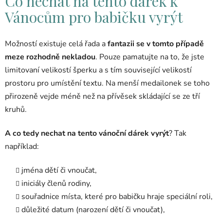
Co nechat na tento dárek k
Vánocům pro babičku vyrýt
Možností existuje celá řada a
fantazii se v tomto případě
meze rozhodně nekladou
. Pouze pamatujte na to, že jste
limitovaní velikostí šperku a s tím související velikostí
prostoru pro umístění textu. Na menší medailonek se toho
přirozeně vejde méně než na přívěsek skládající se ze tří
kruhů.
A co tedy nechat na tento vánoční dárek vyrýt
? Tak
například:
jména dětí či vnoučat,
iniciály členů rodiny,
souřadnice místa, které pro babičku hraje speciální roli,
důležité datum (narození dětí či vnoučat),