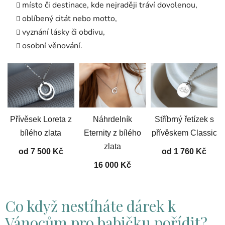
místo či destinace, kde nejraději tráví dovolenou,
oblíbený citát nebo motto,
vyznání lásky či obdivu,
osobní věnování.
Přívěsek Loreta z
Náhrdelník
Stříbrný řetízek s
bílého zlata
Eternity z bílého
přívěskem Classic
zlata
od 7 500 Kč
od 1 760 Kč
16 000 Kč
Co když nestíháte dárek k
Vánocům pro babičku pořídit?