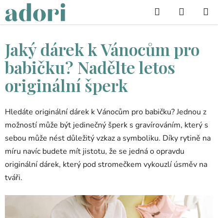
Přejít
Hledat
na
obsah
Jaký dárek k Vánocům pro
babičku? Nadělte letos
originální šperk
Hledáte originální dárek k Vánocům pro babičku? Jednou z
možností může být jedinečný šperk s gravírováním, který s
sebou může nést důležitý vzkaz a symboliku. Díky rytině na
míru navíc budete mít jistotu, že se jedná o opravdu
originální dárek, který pod stromečkem vykouzlí úsměv na
tváři.