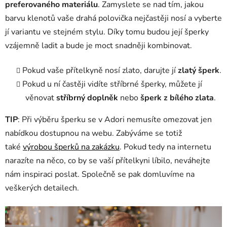
preferovaného materiálu
. Zamyslete se nad tím, jakou
barvu klenotů vaše drahá polovička nejčastěji nosí a vyberte
jí variantu ve stejném stylu. Díky tomu budou její šperky
vzájemně ladit a bude je moct snadněji kombinovat.
Pokud vaše přítelkyně nosí zlato, darujte jí
zlatý šperk
.
Pokud u ní častěji vidíte stříbrné šperky, můžete jí
věnovat
stříbrný doplněk
nebo
šperk z bílého zlata
.
TIP
: Při výběru šperku se v Adori nemusíte omezovat jen
nabídkou dostupnou na webu. Zabýváme se totiž
také
výrobou šperků na zakázku
. Pokud tedy na internetu
narazíte na něco, co by se vaší přítelkyni líbilo, neváhejte
nám inspiraci poslat. Společně se pak domluvíme na
veškerých detailech.