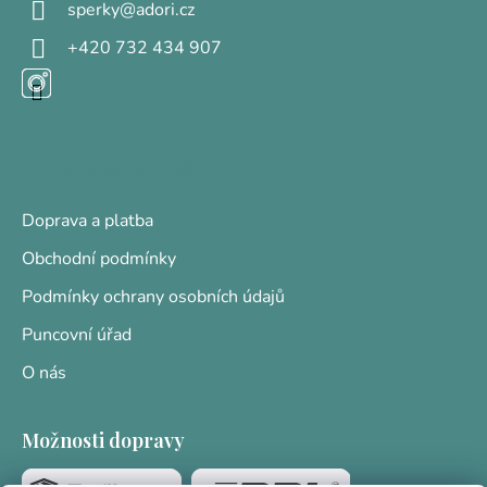
sperky
@
adori.cz
í
+420 732 434 907
Informace pro vás
Doprava a platba
Obchodní podmínky
Podmínky ochrany osobních údajů
Puncovní úřad
O nás
Možnosti dopravy