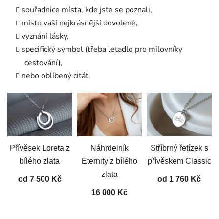
souřadnice místa, kde jste se poznali,
místo vaší nejkrásnější dovolené,
vyznání lásky,
specifický symbol (třeba letadlo pro milovníky
cestování),
nebo oblíbený citát.
Přívěsek Loreta z
Náhrdelník
Stříbrný řetízek s
bílého zlata
Eternity z bílého
přívěskem Classic
zlata
od 7 500 Kč
od 1 760 Kč
16 000 Kč