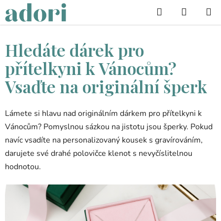
Přejít
Hledat
na
obsah
Hledáte dárek pro
přítelkyni k Vánocům?
Vsaďte na originální šperk
Lámete si hlavu nad originálním dárkem pro přítelkyni k
Vánocům? Pomyslnou sázkou na jistotu jsou šperky. Pokud
navíc vsadíte na personalizovaný kousek s gravírováním,
darujete své drahé polovičce klenot s nevyčíslitelnou
hodnotou.