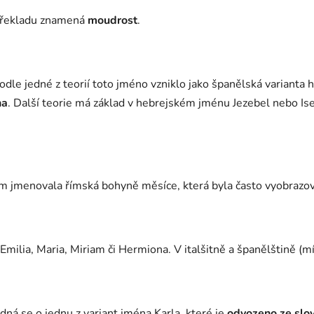
v překladu znamená
moudrost
.
odle jedné z teorií toto jméno vzniklo jako španělská varianta
ha
. Další teorie má základ v hebrejském jménu Jezebel nebo Is
om jmenovala římská bohyně měsíce, která byla často vyobrazov
lia, Maria, Miriam či Hermiona. V italšitně a španělštině (m
edná se o jednu z variant jména Karla, které je
odvozeno ze slo