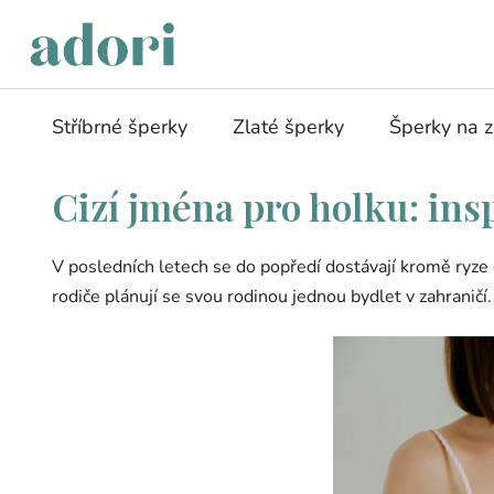
Přejít
na
obsah
Stříbrné šperky
Zlaté šperky
Šperky na 
Cizí jména pro holku: in
V posledních letech se do popředí dostávají kromě ryze če
rodiče plánují se svou rodinou jednou bydlet v zahraničí.