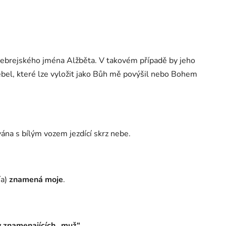
 hebrejského jména Alžběta. V takovém případě by jeho
ebel, které lze vyložit jako Bůh mě povýšil nebo Bohem
ána s bílým vozem jezdící skrz nebe.
ía)
znamená moje
.
v znamenajících „muž“
.