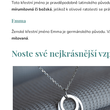
Toto křestní jméno je pravděpodobně latinského původu.
mírumilovná či božská
, jelikož k olivové ratolesti se pr
Emma
Ženské křestní jméno Emma je germánského původu. Vzn
milovaná
.
Noste své nejkrásnější vz