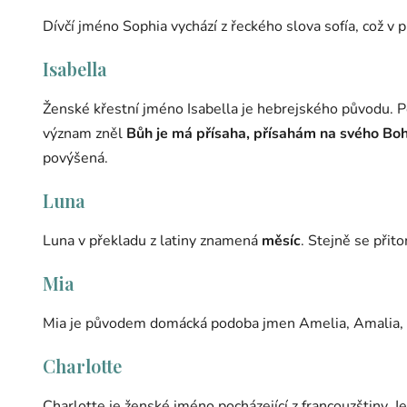
Dívčí jméno Sophia vychází z řeckého slova sofía, což 
Isabella
Ženské křestní jméno Isabella je hebrejského původu. P
význam zněl
Bůh je má přísaha, přísahám na svého Bo
povýšená.
Luna
Luna v překladu z latiny znamená
měsíc
. Stejně se přit
Mia
Mia je původem domácká podoba jmen Amelia, Amalia, Emi
Charlotte
Charlotte je ženské jméno pocházející z francouzštiny. J