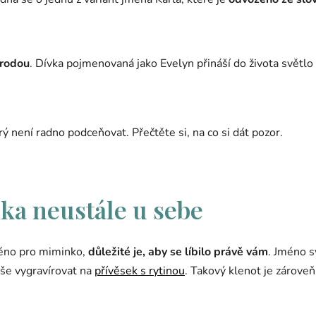
írodou
. Dívka pojmenovaná jako Evelyn přináší do života světlo 
ý není radno podceňovat. Přečtěte si, na co si dát pozor.
ka neustále u sebe
méno pro miminko,
důležité je, aby se líbilo právě vám
. Jméno s
uše vygravírovat na
přívěsek s rytinou
. Takový klenot je zárov