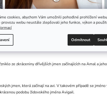
áme cookies, abychom Vám umožnili pohodlné prohlížení webu 
 provozu webu neustále zlepšovali jeho funkce, výkon a použit
formací
Náhrdelník Eternity z bílého zlata
16 000 Kč
avení
Odmítnout
Souh
iklo ze zkráceniny dřívějších jmen začínajících na Amal a jeh
ých jmen, která začínají na avi. V takovém případě se jméno 
 zkrácenou podobu židovského jména Avigail.