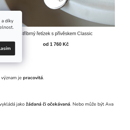
a díky
elnost.
Stříbrný řetízek s přívěskem Classic
od 1 760 Kč
lasím
o význam je
pracovitá
.
vykládá jako
žádaná či očekávaná
. Nebo může být Ava