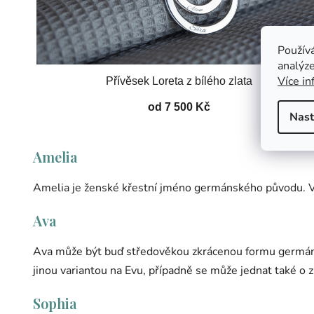
Použív
analýze
Více in
Přívěsek Loreta z bílého zlata
od 7 500 Kč
Nast
Amelia
Amelia je ženské křestní jméno germánského původu. Vzn
Ava
Ava může být buď středověkou zkrácenou formu germánsk
jinou variantou na Evu, případně se může jednat také o
Sophia