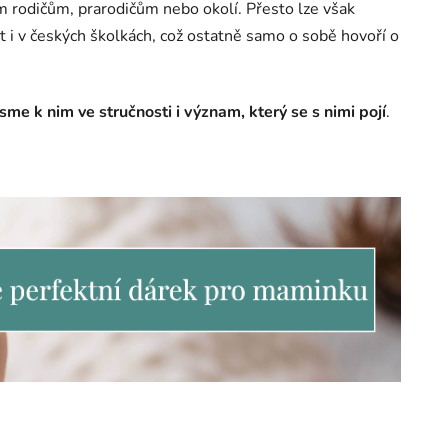
im rodičům, prarodičům nebo okolí. Přesto lze však
t i v českých školkách, což ostatně samo o sobě hovoří o
 jsme k nim ve stručnosti i význam, který se s nimi pojí
.