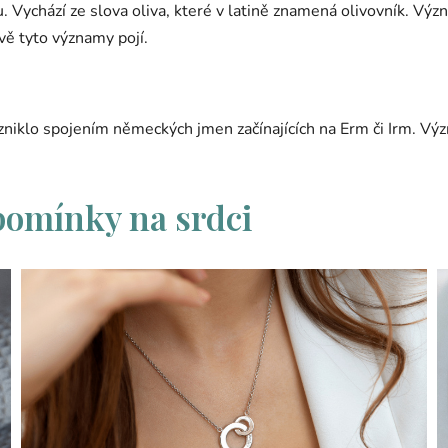
 Vychází ze slova oliva, které v latině znamená olivovník. Výz
ávě tyto významy pojí.
iklo spojením německých jmen začínajících na Erm či Irm. Vý
pomínky na srdci