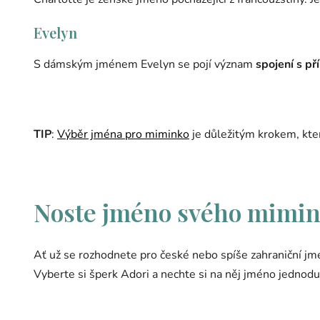
Evelyn
S dámským jménem Evelyn se pojí význam
spojení s př
TIP
:
Výběr jména pro miminko
je důležitým krokem, kter
Noste jméno svého mimin
Ať už se rozhodnete pro české nebo spíše zahraniční j
Vyberte si šperk Adori a nechte si na něj jméno jednod