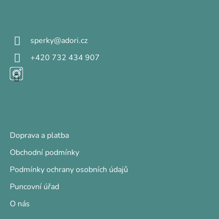
p
a
Kontakt
t
sperky
@
adori.cz
í
+420 732 434 907
Informace pro vás
Doprava a platba
Obchodní podmínky
Podmínky ochrany osobních údajů
Puncovní úřad
O nás