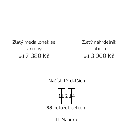
Zlatý medailonek se
Zlatý náhrdelník
zirkony
Cubetto
7 380 Kč
3 900 Kč
od
od
Načíst 12 dalších
S
1
2
t
4
r
O
á
38
položek celkem
v
n
l
k
Nahoru
á
o
d
v