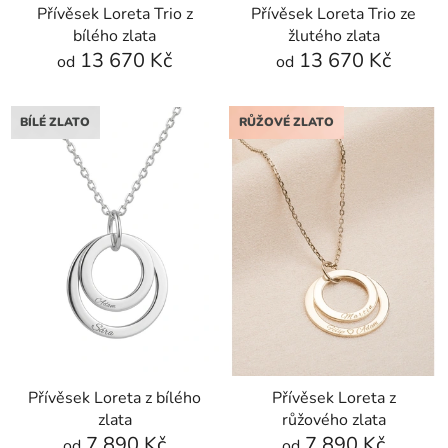
Přívěsek Loreta Trio z
Přívěsek Loreta Trio ze
u
bílého zlata
žlutého zlata
k
13 670 Kč
13 670 Kč
od
od
t
ů
BÍLÉ ZLATO
RŮŽOVÉ ZLATO
Přívěsek Loreta z bílého
Přívěsek Loreta z
zlata
růžového zlata
7 890 Kč
7 890 Kč
od
od