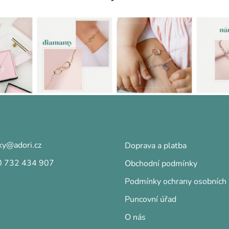
Informace pro vás
ky
@
adori.cz
Doprava a platba
 732 434 907
Obchodní podmínky
Podmínky ochrany osobních 
Puncovní úřad
O nás