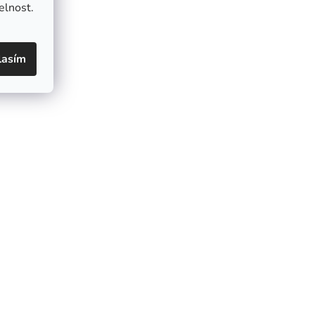
elnost.
lasím