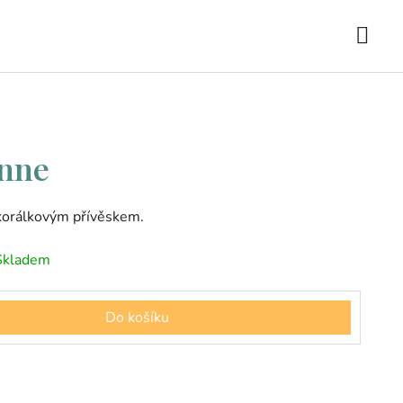
enne
 korálkovým přívěskem.
Skladem
Do košíku