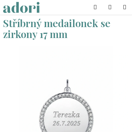
Přejít
Hledat
na
obsah
Stříbrný medailonek se
zirkony 17 mm