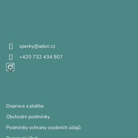
Z
á
p
a
Kontakt
t
sperky
@
adori.cz
í
+420 732 434 907
Informace pro vás
Doprava a platba
Obchodní podmínky
Podmínky ochrany osobních údajů