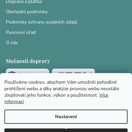
Doprava a platba
Obchodní podmínky
Podmínky ochrany osobních údajů
Puncovní úřad
O nás
Možnosti dopravy
Používáme cookies, abychom Vám umožnili pohodlné
prohlížení webu a díky analýze provozu webu neustále
Platební brána
zlepšovali jeho funkce, výkon a použitelnost.
Více
informací
Nastavení
Vytvořil Shoptet