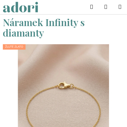
Přejít
Hledat
na
obsah
Náramek Infinity s
diamanty
ŽLUTÉ ZLATO